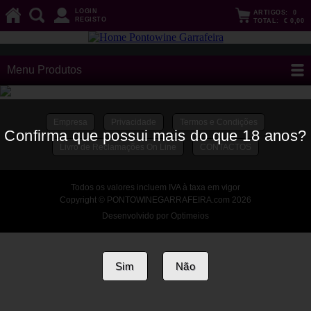
LOGIN
ARTIGOS:
0
REGISTO
TOTAL:
€ 0,00
Menu Produtos
Empresa
Privacidade
Termos e Condições
Confirma que possui mais do que 18 anos?
Livro de Reclamações On Line
CONTACTOS
Todos os valores incluem IVA à taxa em vigor
Copyright © PONTOWINEGARRAFEIRA.com 2026
Desenvolvido por Optimeios
Sim
Não