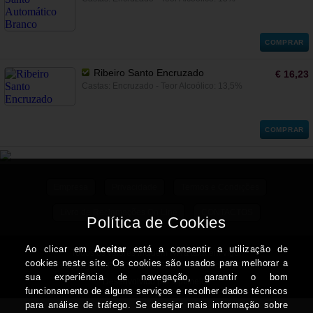
COMPRAR
Ribeiro Santo Encruzado
€ 16,23
Castas: Encruzado - Teor Alcoólico: 13,5%
COMPRAR
Empresa
Privacidade
Termos e Condições
Livro de Reclamações On Line
CONTACTOS
Todos os valores incluem IVA à taxa em vigor
Copyright © PONTOWINEGARRAFEIRA.com 2026
Desenvolvido por Optimeios